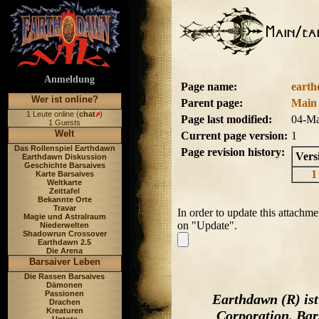
Anmeldung
Page name:
eart
Wer ist online?
Parent page:
Main
1 Leute online (
chat
)
Page last modified:
04-Ma
1 Guests
Welt
Current page version:
1
Das Rollenspiel Earthdawn
Page revision history:
Vers
Earthdawn Diskussion
Geschichte Barsaives
Karte Barsaives
Weltkarte
Zeittafel
Bekannte Orte
Travar
In order to update this attachme
Magie und Astralraum
on "Update".
Niederwelten
Shadowrun Crossover
Earthdawn 2.5
Die Arena
Barsaiver Leben
Die Rassen Barsaives
Dämonen
Passionen
Earthdawn (R) is
Drachen
Kreaturen
Corporation. Bar