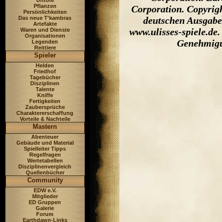
Untote
Pflanzen
Corporation. Copyrigh
Persönlichkeiten
Das neue T'kambras
deutschen Ausgabe
Artefakte
www.ulisses-spiele.de
Waren und Dienste
Organisationen
Genehmigun
Legenden
Reittiere
Spieler
Helden
Friedhof
Tagebücher
Disziplinen
Talente
Kniffe
Fertigkeiten
Zaubersprüche
Charaktererschaffung
Vorteile & Nachteile
Mastern
Abenteuer
Gebäude und Material
Spielleiter Tipps
Regelfragen
Wertetabellen
Disziplinenvergleich
Quellenbücher
Community
EDW e.V.
Mitglieder
ED Gruppen
Galerie
Forum
Earthdawn-Links