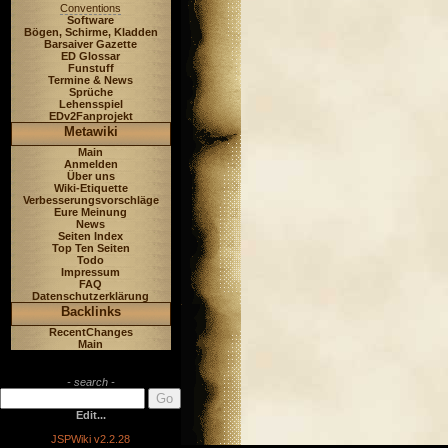
Conventions
Software
Bögen, Schirme, Kladden
Barsaiver Gazette
ED Glossar
Funstuff
Termine & News
Sprüche
Lehensspiel
EDv2Fanprojekt
Metawiki
Main
Anmelden
Über uns
Wiki-Etiquette
Verbesserungsvorschläge
Eure Meinung
News
Seiten Index
Top Ten Seiten
Todo
Impressum
FAQ
Datenschutzerklärung
Backlinks
RecentChanges
Main
- search -
Edit...
JSPWiki v2.2.28